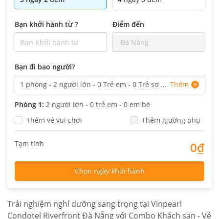
Bạn khởi hành từ ?
Điểm đến
Đà Nẵng
Bạn đi bao người?
1
 phòng - 
2
 người lớn - 
0
 Trẻ em -
0
 Trẻ sơ 
Thêm
sinh
Phòng
1
:
2
người lớn -
0
trẻ em -
0
em bé
Thêm vé vui chơi
Thêm giường phụ
Tạm tính
0₫
Chọn ngày khởi hành
Trải nghiệm nghỉ dưỡng sang trọng tại Vinpearl
Condotel Riverfront Đà Nẵng với Combo Khách sạn - Vé